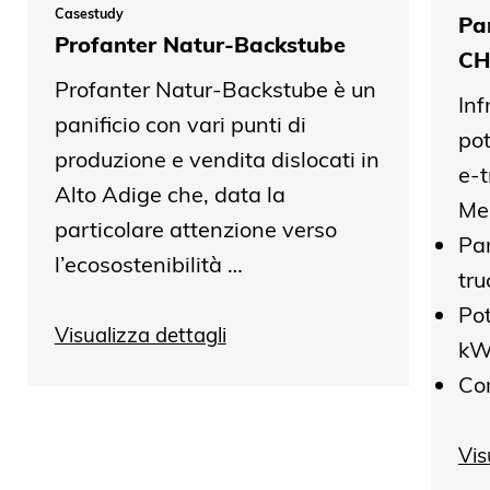
Casestudy
Par
Profanter Natur-Backstube
CH
Profanter Natur-Backstube è un
Inf
panificio con vari punti di
pot
produzione e vendita dislocati in
e-t
Alto Adige che, data la
Me
particolare attenzione verso
Par
l’ecosostenibilità …
tru
Pot
Visualizza dettagli
k
Co
Vis