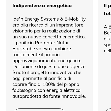
Indipendenza energetica
Il
fot
Ide²n Energy Systems & E-Mobility
era alla ricerca di un imprenditore
A B
visionario per la realizzazione di
Ben
un suo nuovo concetto energetico.
all
Il panificio Profanter Natur-
spa
Backstube voleva cambiare
nel
radicalmente il proprio
approvvigionamento energetico.
Dall‘unione di queste due esigenze
è nato il progetto innovativo che
oggi permette al panificio di
coprire fino al 100% del proprio
fabbisogno con energia elettrica
autoprodotta da fonte rinnovabile.