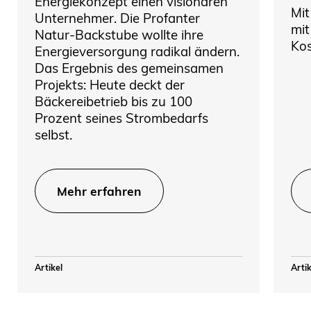
Energiekonzept einen visionären
Mit
Unternehmer. Die Profanter
mit
Natur-Backstube wollte ihre
Kos
Energieversorgung radikal ändern.
Das Ergebnis des gemeinsamen
Projekts: Heute deckt der
Bäckereibetrieb bis zu 100
Prozent seines Strombedarfs
selbst.
Mehr erfahren
Artikel
Artik